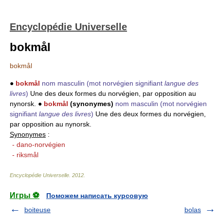
Encyclopédie Universelle
bokmål
bokmål
●
bokmål
nom masculin
(mot norvégien signifiant
langue des
livres
)
Une des deux formes du norvégien, par opposition au
nynorsk. ●
bokmål
(synonymes)
nom masculin
(mot norvégien
signifiant
langue des livres
)
Une des deux formes du norvégien,
par opposition au nynorsk.
Synonymes
:
- dano-norvégien
- riksmål
Encyclopédie Universelle
.
2012
.
Игры ⚽
Поможем написать курсовую
boiteuse
bolas