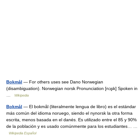
Bokmål
— For others uses see Dano Norwegian
(disambiguation). Norwegian norsk Pronunciation [nɔʂk] Spoken in
…
Wikipedia
Bokmål
— El bokmål (literalmente lengua de libro) es el estándar
más común del idioma noruego, siendo el nynorsk la otra forma
escrita, menos basada en el danés. Es utilizado entre el 85 y 90%
de la población y es usado comúnmente para los estudiantes… …
Wikipedia Español