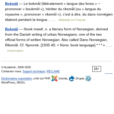
Bokmål
— Le bokmål (littéralement « langue des livres » ─
prononcer « boukmôl »), héritier du riksmål (ou « langue du
royaume », prononcer « riksmôl »), c’est à dire, du dano norvégien
élaboré pendant la longue… …
Wikipédia en Français
Bokmål
— /book mawl/, n. a literary form of Norwegian, derived
from the Danish writing of urban Norwegians: one of the two
official forms of written Norwegian. Also called Dano Norwegian,
Riksmål. Cf. Nynorsk. [1935 40; < Norw: book language] * * * ▪… …
Universalium
© Academic, 2000-2026
18+
Contactez-nous:
Support technique
,
RÉCLAME
Dictionnaires exportation
, créé sur PHP,
Joomla,
Drupal,
WordPress, MODx.