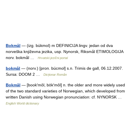
Bokmål
— (izg. bùkmol) m DEFINICIJA lingv. jedan od dva
norveška književna jezika, usp. Nynorsk, Riksmål ETIMOLOGIJA
norv. bokmål …
Hrvatski jezični portal
bokmål
— (norv.) [pron. búcmol] s.n. Trimis de gall, 06.12.2007.
Sursa: DOOM 2 …
Dicționar Român
Bokmål
— [book′môl, bōk′môl] n. the older and more widely used
of the two standard varieties of Norwegian, which developed from
written Danish using Norwegian pronunciation: cf. NYNORSK …
English World dictionary