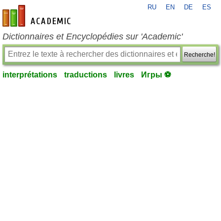
RU
EN
DE
ES
fr-academic.com
Dictionnaires et Encyclopédies sur 'Academic'
Recherche!
interprétations
traductions
livres
Игры ⚽