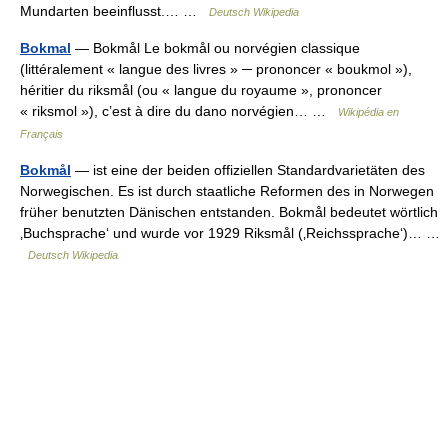
Mundarten beeinflusst.… …
Deutsch Wikipedia
Bokmal
— Bokmål Le bokmål ou norvégien classique
(littéralement « langue des livres » ─ prononcer « boukmol »),
héritier du riksmål (ou « langue du royaume », prononcer
« riksmol »), c’est à dire du dano norvégien… …
Wikipédia en
Français
Bokmål
— ist eine der beiden offiziellen Standardvarietäten des
Norwegischen. Es ist durch staatliche Reformen des in Norwegen
früher benutzten Dänischen entstanden. Bokmål bedeutet wörtlich
‚Buchsprache‘ und wurde vor 1929 Riksmål (‚Reichssprache‘)… …
Deutsch Wikipedia